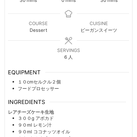
30
mins
0
mins
30
mins
COURSE
CUISINE
Dessert
ビーガンスイーツ
SERVINGS
6
人
EQUIPMENT
１０cmセルクル２個
フードプロセッサー
INGREDIENTS
レアチーズケーキ生地
３００g
アボカド
９０ml
レモン汁
９０ml
ココナッツオイル