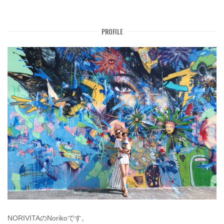
PROFILE
NORIVITAのNorikoです。