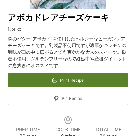
アボカドレアチーズケーキ
Noriko
森のバター”アボカド”を使用したヘルシーなビーガンレア
チーズケーキです。乳製品不使用ですが濃厚かつレモンの
酸味が口の中に広がるとても爽やかな大人のスイーツ。砂
糖不使用、グルテンフリーなので妊娠中や産後ダイエット
の息抜きにオススメです。
Print Recipe
Pin Recipe
PREP TIME
COOK TIME
TOTAL TIME
minutes
minutes
minutes