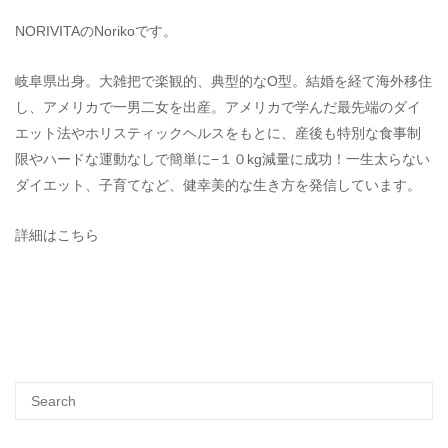
NORIVITAのNorikoです。
岐阜県出身。大雑把で楽観的、典型的なO型。結婚を経て海外移住
し、アメリカで一男二女を出産。アメリカで学んだ最先端のダイ
エット法やホリスティックヘルスをもとに、産後も特別な食事制
限やハードな運動なしで簡単に−１０kg減量に成功！一生太らない
ダイエット、子育てなど、健幸美的な生き方を発信しています。
詳細はこちら