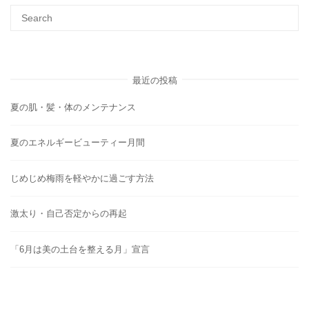
最近の投稿
夏の肌・髪・体のメンテナンス
夏のエネルギービューティー月間
じめじめ梅雨を軽やかに過ごす方法
激太り・自己否定からの再起
「6月は美の土台を整える月」宣言