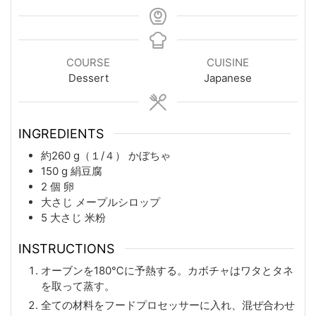
COURSE
CUISINE
Dessert
Japanese
INGREDIENTS
約260
g（１/４）
かぼちゃ
150
g
絹豆腐
2
個
卵
大さじ
メープルシロップ
5
大さじ
米粉
INSTRUCTIONS
オーブンを180℃に予熱する。カボチャはワタとタネ
を取って蒸す。
全ての材料をフードプロセッサーに入れ、混ぜ合わせ