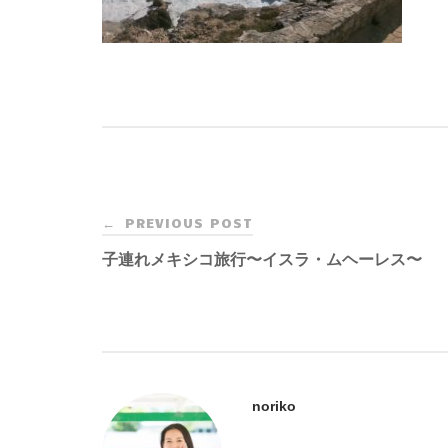
Post
PREVIOUS POST
←
navigation
子連れメキシコ旅行〜イスラ・ムヘーレス〜
noriko