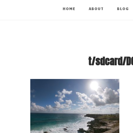
HOME
ABOUT
BLOG
t/sdcard/D