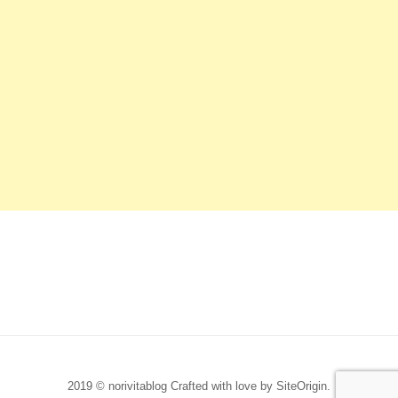
2019 © norivitablog Crafted with love by
SiteOrigin
.