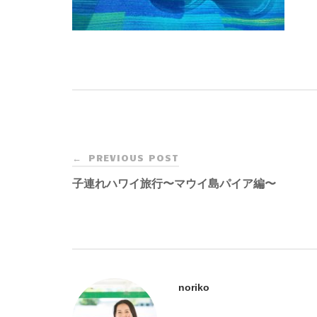
Post
PREVIOUS POST
←
navigation
子連れハワイ旅行〜マウイ島パイア編〜
noriko