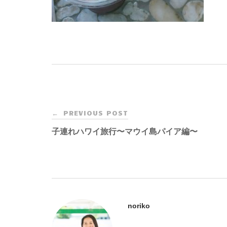
Post
PREVIOUS POST
←
navigation
子連れハワイ旅行〜マウイ島パイア編〜
noriko