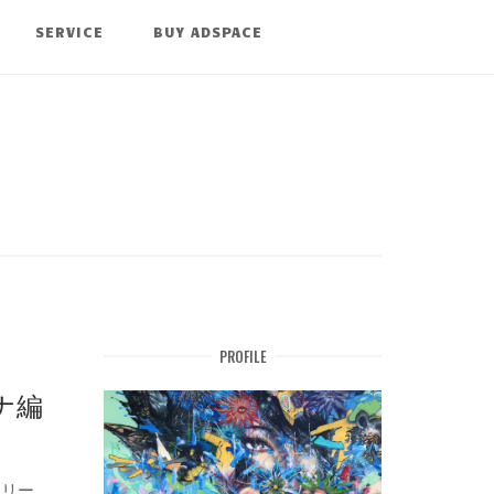
SERVICE
BUY ADSPACE
PROFILE
ナ編
トリー