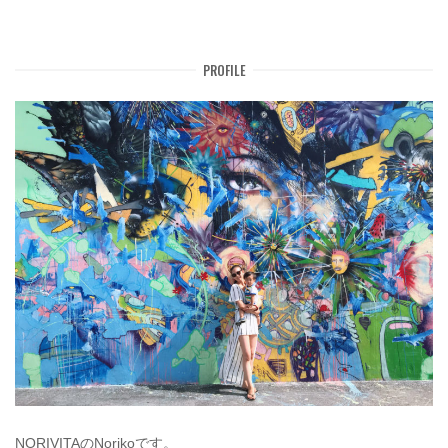
PROFILE
NORIVITAのNorikoです。